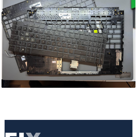
Asus TUF Gaming F15 –
зламані завіси матриці