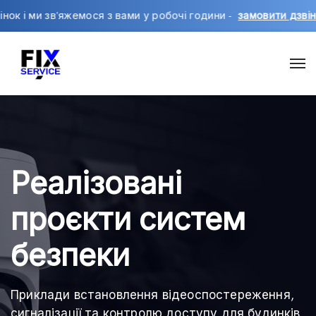
звʼяжемося з вами у робочі години -
замовити дзвінок
,
напи
Реалізовані
проєкти систем
безпеки
Приклади встановлення відеоспостереження,
сигналізації та контролю доступу для будинків,