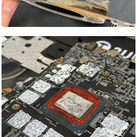
MSI GE66 Raider 10SF –
небезпечний експеримент із
рідким металом