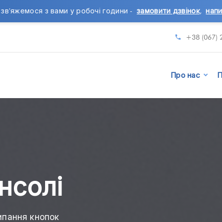
 у робочі години -
замовити дзвінок
,
написати повідомленн
+38 (067) 
Про нас
П
нсолі
липання кнопок