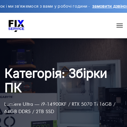
звʼяжемося з вами у робочі години -
замовити дзвінок
,
напи
Категорія:
Збірки
ПК
Lumiere Ultra — i9-14900KF / RTX 5070 Ti 16GB /
64GB DDR5 / 2TB SSD