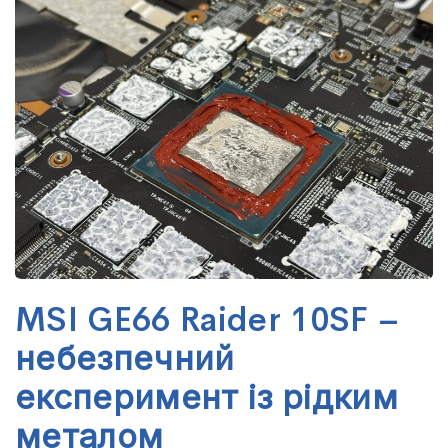
MSI GE66 Raider 10SF –
небезпечний
експеримент із рідким
металом