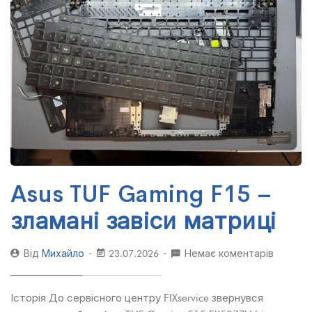
Asus TUF Gaming F15 –
зламані завіси матриці
Від
Михайло
23.07.2026
Немає коментарів
Історія До сервісного центру FIXservice звернувся